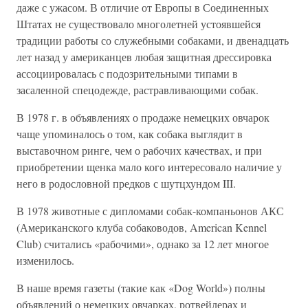
даже с ужасом. В отличие от Европы в Соединенных
Штатах не существовало многолетней устоявшейся
традиции работы со служебными собаками, и двенадцать
лет назад у американцев любая защитная дрессировка
ассоциировалась с подозрительными типами в
засаленной спецодежде, растравливающими собак.
В 1978 г. в объявлениях о продаже немецких овчарок
чаще упоминалось о том, как собака выглядит в
выставочном ринге, чем о рабочих качествах, и при
приобретении щенка мало кого интересовало наличие у
него в родословной предков с шутцхундом III.
В 1978 животные с дипломами собак-компаньонов АКС
(Американского клуба собаководов, American Kennel
Club) считались «рабочими», однако за 12 лет многое
изменилось.
В наше время газеты (такие как «Dog World») полны
объявлений о немецких овчарках, ротвейлерах и