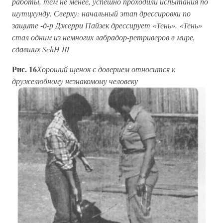
работы, тем не менее, успешно проходили испытания по
шутцхунду. Сверху: начальный этап дрессировки по
-
защите
д-р Джерри Пайзек дрессирует «Тень». «Тень»
стал одним из немногих лабрадор-ретриверов в мире,
сдавших SchH III
Рис. 16
Хороший щенок с доверием относится к
дружелюбному незнакомому человеку