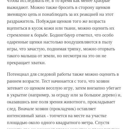
чтобы исследовать ее, в то время как менее храбрые
выжидают. Можно также бросить в сторону щенков
звенящую цепь и понаблюдать за их реакцией на этот
раздражитель. Побуждая щенков того же возраста
вцепиться в кусок кожи или ткани, можно оценить их
стремление к борьбе. Бодингбауер отметил, что особо
одаренные щенки настолько воодушевляются в пылу
игры, что зачастую, поднимая тряпку, можно оторвать
такого малыша от земли, но несмотря на это он не
прекращает хватки.
Потенциал для следовой работы также можно оценить в
раннем возрасте. Тест начинается с того, что хозяин
затевает со щенком веселую игру, затем внезапно убегает
в укрытие (например, за ограду или за большое дерево) и,
оказавшись вне поля зрения животного, прокладывает
след. Вначале хозяин (прокладчик) оставляет
интенсивный запах - топчется на месте на участке
площадью около одного квадратного метра. Спустя