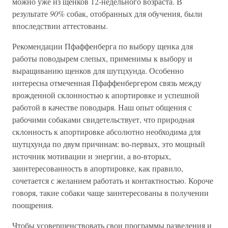
можно уже из щенков 12-недельного возраста. В
результате
90%
собак, отобранных для обучения, были
впоследствии аттестованы.
Рекомендации Пфаффенберга по выбору щенка для
работы поводырем слепых, применимы к выбору и
выращиванию щенков для шутцхунда. Особенно
интересна отмеченная Пфаффенбергером связь между
врожденной склонностью к апортировке и успешной
работой в качестве поводыря. Наш опыт общения с
рабочими собаками свидетельствует, что природная
склонность к апортировке абсолютно необходима для
шутцхунда по двум причинам: во-первых, это мощный
источник мотивации и энергии, а во-вторых,
заинтересованность в апортировке, как правило,
сочетается с желанием работать и контактностью. Короче
говоря, такие собаки чаще заинтересованы в получении
поощрения.
Чтобы усовершенствовать свои программы разведения и