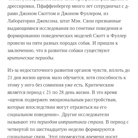
дрессировки, Пфаффенбергер много лет сотрудничал с д-
рами Джоном Скоттом и Джоном Фуллером, из
Лаборатории Джексона, штат Мэн. Свои признанные
выдающимися исследования по генетике поведения и
формированию поведенческих моделей Скотт и Фуллер
провели на пяти разных породах собак. И пришли к
заключению, что в развитии собаки существуют
критические периоды.
Из-за недостаточного развития органов чувств, вплоть до
21 дня жизни щенок мало обучается, хотя способность к
этому у него без сомнения уже есть. Критическим
является период с 21 по 28 день жизни. В это время
«щенок подвержен эмоциональным расстройствам,
которые впоследствии могут отразиться на его
социальном поведении». Другие исследователи
называют это
периодом импринтинга страха.
В период с
четвертой по шестнадцатую неделю формируются
социальные связи. Этот промежуток времени носит