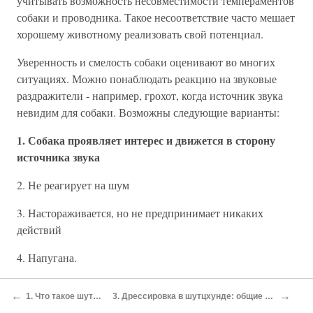
учитывать возможность несовместимости темпераментов
собаки и проводника. Такое несоответствие часто мешает
хорошему животному реализовать свой потенциал.
Уверенность и смелость собаки оценивают во многих
ситуациях. Можно понаблюдать реакцию на звуковые
раздражители - например, грохот, когда источник звука
невидим для собаки. Возможны следующие варианты:
1. Собака проявляет интерес и движется в сторону
источника звука
2. Не реагирует на шум
3. Настораживается, но не предпринимает никаких
действий
4. Напугана.
Другой тест на звук выстрела из стартового пистолета,
←
→
1. Что такое шутцхунд?
3. Дрессировка в шутцхунде: общие положения
произведенный на расстоянии примерно 10 шагов.