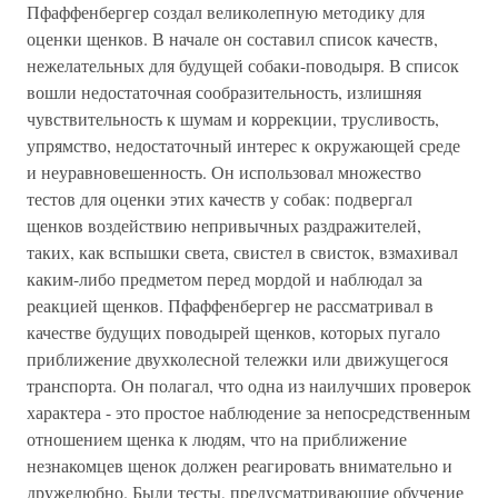
Пфаффенбергер создал великолепную методику для
оценки щенков. В начале он составил список качеств,
нежелательных для будущей собаки-поводыря. В список
вошли недостаточная сообразительность, излишняя
чувствительность к шумам и коррекции, трусливость,
упрямство, недостаточный интерес к окружающей среде
и неуравновешенность. Он использовал множество
тестов для оценки этих качеств у собак: подвергал
щенков воздействию непривычных раздражителей,
таких, как вспышки света, свистел в свисток, взмахивал
каким-либо предметом перед мордой и наблюдал за
реакцией щенков. Пфаффенбергер не рассматривал в
качестве будущих поводырей щенков, которых пугало
приближение двухколесной тележки или движущегося
транспорта. Он полагал, что одна из наилучших проверок
характера - это простое наблюдение за непосредственным
отношением щенка к людям, что на приближение
незнакомцев щенок должен реагировать внимательно и
дружелюбно. Были тесты, предусматривающие обучение