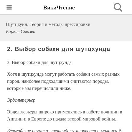
ВикиЧтение
Шутцхунд. Теория и методы дрессировки
Барвиг Сьюзен
2. Выбор собаки для шутцхунда
2. Выбор собаки для шутцхунда
Хотя в шутцхунде могут работать собаки самых разных
пород, наиболее подходящими считаются породы,
которые мы перечислили ниже.
Эрдельтерьер
Эрдельтерьеры широко применялись в работе полиции в
Англии и в Европе до начала второй мировой войны.
Бельгийские овчарки: грюнендаль
,
тюрверен и малинуа
В