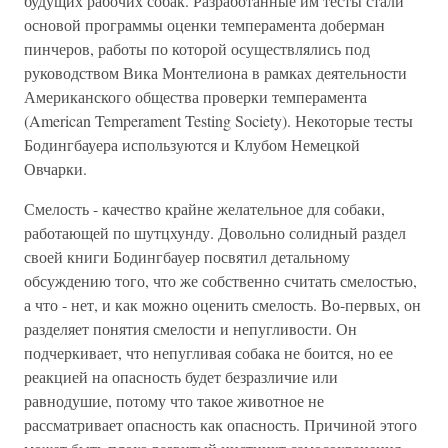
будущих рабочих собак. Разработанные им тесты стали
основой программы оценки темперамента доберман
пинчеров, работы по которой осуществлялись под
руководством Вика Монтелиона в рамках деятельности
Американского общества проверки темперамента
(American Temperament Testing Society). Некоторые тесты
Бодингбауера используются и Клубом Немецкой
Овчарки.
Смелость - качество крайне желательное для собаки,
работающей по шутцхунду. Довольно солидный раздел
своей книги Бодингбауер посвятил детальному
обсуждению того, что же собственно считать смелостью,
а что - нет, и как можно оценить смелость. Во-первых, он
разделяет понятия смелости и непугливости. Он
подчеркивает, что непугливая собака не боится, но ее
реакцией на опасность будет безразличие или
равнодушие, потому что такое животное не
рассматривает опасность как опасность. Причиной этого