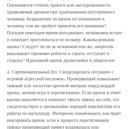
Оценивается степень тревоги или настороженности,
проявляемой щенком при приближении постороннего
человека. Безразличен ли щенок по отношению к
человеку или же пробует привлечь его внимание?
Посидев некоторое время неподвижно, незнакомец встает
и начинает прогуливаться по вольеру. Какова реакция
щенка? Следует ли он за человеком или же, напротив,
выказывает признаки робости и страха, отступает в
сторону? Идеальный щенок дружелюбен и общителен
4.
Соревновательный дух.
Смоделировать ситуацию с
игровой агрессией несложно. Проверяющий помахивает
тряпкой или лоскутом прочной материи перед мордой
щенка, затевая игру в перетягивание. Если щенок в ответ
крепко вцепляется и начинает тянуть тряпку на себя, это
свидетельствует о
чрезвычайно
хорошей перспективе его
работы по шутцхунду. Интересно понаблюдать, как будет
реагировать щенок, если в процессе перетягивания
тряпки проверяющий начнет вскрикивать или