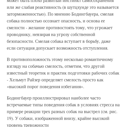
может быть плохо развитый инстинкт самосохранения
или же слабая реактивность (в шутцхунде это называется
заторможенностью). По мнению Бодингбауера, смелая
собака полностью осознает опасность, и основа ее
смелости - желание противостоять тому, что угрожает
проводнику, невзирая на угрозу собственной
безопасности. Смелая собака вступает в борьбу, даже
если ситуация допускает возможность отступления.
В противоположность этому несколько романтичному
взгляду на собачью смелость, отметим, что другой
известный теоретик и практик подготовки рабочих собак
- Хельмут Райзер определяет смелость просто как
«высокий порог поведения избегания».
Бодингбауер проиллюстрировал наиболее часто
встречаемые типы поведения собак в условиях стресса на
примере реакции трех разных собак на выстрел (см. рис.
19). У собаки, изображенной внизу, крайне высокий
уровень тревожности