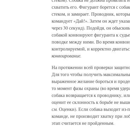
схватить его. Фигурант борется с соба
стеком, и замирает. Проводник, которы
командует «Дай!». Затем он ждет указа
через 30 секунд). Подойдя, он обыскив
собакой конвоируют фигуранта к судье
поводке между ними. Во время конвои
контролируемой, и корректно двигать
конвоирование.
На протяжении всей проверки защитног
Для того чтобы получить максимальный
выраженное желание бороться и проде
то момент фазы охраны (во время удер
собака возвращается к проводнику, ил
оценит ее склонность к борьбе не выш
см.
Оценки). Если собака выходит из-п
команде, не производит хватку при ло
этап считается не пройденным.