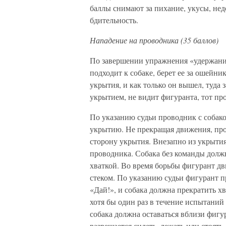
баллы снимают за пихание, укусы, не
бдительность.
Нападение на проводника (35 баллов)
По завершении упражнения «удержание
подходит к собаке, берет ее за ошейни
укрытия, и как только он вышел, туда з
укрытием, не видит фигуранта, тот пр
По указанию судьи проводник с собак
укрытию. Не прекращая движения, про
сторону укрытия. Внезапно из укрыти
проводника. Собака без команды должн
хваткой. Во время борьбы фигурант дв
стеком. По указанию судьи фигурант п
«Дай!», и собака должна прекратить х
хотя бы один раз в течение испытаний
собака должна оставаться вблизи фигур
разрешается сидеть, лежать или стоять