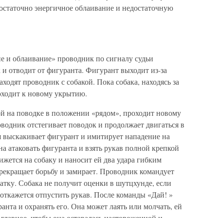
достаточно энергичное облаивание и недостаточную
 и облаивание» проводник по сигналу судьи
к и отводит от фигуранта. Фигурант выходит из-за
аходят проводник с собакой. Пока собака, находясь за
оходит к новому укрытию.
ой на поводке в положении «рядом», проходит новому
водник отстегивает поводок и продолжает двигаться в
я выскакивает фигурант и имитирует нападение на
а атаковать фигуранта и взять рукав полной крепкой
ижется на собаку и наносит ей два удара гибким
рекращает борьбу и замирает. Проводник командует
ватку. Собака не получит оценки в шутцхунде, если
 откажется отпустить рукав. После команды «Дай! »
анта и охранять его. Она может лаять или молчать, ей
, главное, чтобы она оставалась настороженной и