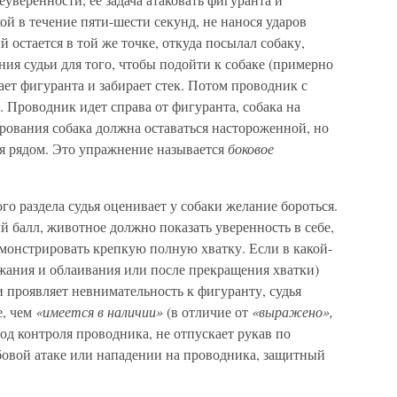
кой в течение пяти-шести секунд, не нанося ударов
й остается в той же точке, откуда посылал собаку,
ния судьи для того, чтобы подойти к собаке (примерно
ает фигуранта и забирает стек. Потом проводник с
. Проводник идет справа от фигуранта, собака на
рования собака должна оставаться настороженной, но
ся рядом. Это упражнение называется
боковое
о раздела судья оценивает у собаки желание бороться.
 балл, животное должно показать уверенность в себе,
монстрировать крепкую полную хватку. Если в какой-
жания и облаивания или после прекращения хватки)
и проявляет невнимательность к фигуранту, судья
е, чем
«имеется в наличии»
(в отличие от
«выражено»,
од контроля проводника, не отпускает рукав по
бовой атаке или нападении на проводника, защитный