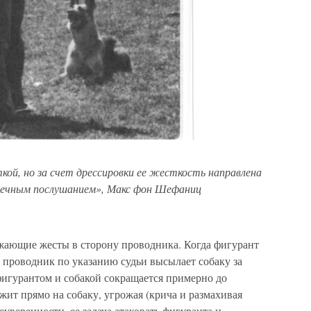
й, но за счет дрессировки ее жесткость направлена
пречным послушанием», Макс фон Шефаниц
ожающие жесты в сторону проводника. Когда фигурант
, проводник по указанию судьи высылает собаку за
фигурантом и собакой сокращается примерно до
жит прямо на собаку, угрожая (крича и размахивая
еуверенности, ее задача атаковать фигуранта и