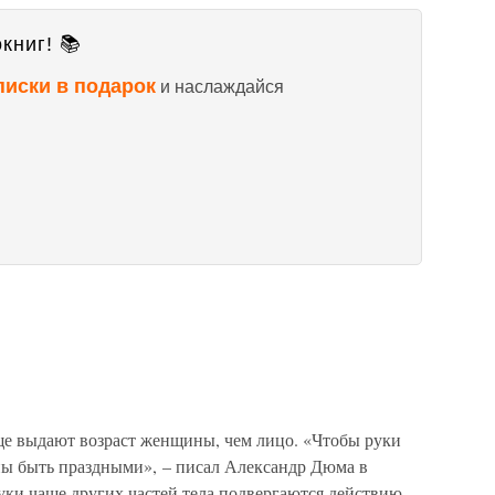
книг! 📚
писки в подарок
и наслаждайся
аще выдают возраст женщины, чем лицо. «Чтобы руки
 быть праздными», – писал Александр Дюма в
уки чаще других частей тела подвергаются действию