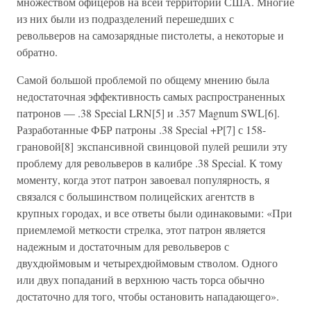
множеством офицеров на всей территории США. Многие
из них были из подразделений перешедших с
револьверов на самозарядные пистолеты, а некоторые и
обратно.
Самой большой проблемой по общему мнению была
недостаточная эффективность самых распространенных
патронов — .38 Special LRN[5] и .357 Magnum SWL[6].
Разработанные ФБР патроны .38 Special +P[7] с 158-
грановой[8] экспансивной свинцовой пулей решили эту
проблему для револьверов в калибре .38 Special. К тому
моменту, когда этот патрон завоевал популярность, я
связался с большинством полицейских агентств в
крупных городах, и все ответы были одинаковыми: «При
приемлемой меткости стрелка, этот патрон является
надежным и достаточным для револьверов с
двухдюймовым и четырехдюймовым стволом. Одного
или двух попаданий в верхнюю часть торса обычно
достаточно для того, чтобы остановить нападающего».