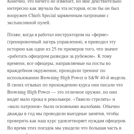
Конечно, это ничего не изменит, но мне действительно
интересно как звучала бы эта история, если бы он был
вооружен Chiefs Special заряженным патронами с
экспансивной пулей.
Позже, когда я работал инструктором на «ферме»
(тренировочный лагерь управления), я приводил эту
историю как один из 25-ти примеров того, что значит
«работать офицером разведки за рубежом». К тому
времени, все офицеры, направляемые на посты во
враждебном окружении, проходили тренинг по
использованию Browning High Power и S&W 40-й модели.
В своих отзывах по прохождению курса они писали что
Browning High Power — это отличное оружие, но они
видят мало прока в револьвере. «Тяжело стрелять» и
«мало патронов» были основными жалобами. Обычно
дважды в год мы проводили выездные занятия, чтобы
проверить как наш курс удовлетворяет нуждам офицеров.
Во время этих поездок мы увидели что большая часть в