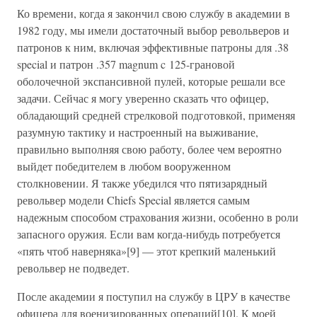
Ко времени, когда я закончил свою службу в академии в
1982 году, мы имели достаточный выбор револьверов и
патронов к ним, включая эффективные патроны для .38
special и патрон .357 magnum c 125-грановой
оболочечной экспансивной пулей, которые решали все
задачи. Сейчас я могу уверенно сказать что офицер,
обладающий средней стрелковой подготовкой, применяя
разумную тактику и настроенный на выживание,
правильно выполняя свою работу, более чем вероятно
выйдет победителем в любом вооруженном
столкновении. Я также убедился что пятизарядный
револьвер модели Chiefs Special является самым
надежным способом страхования жизни, особенно в роли
запасного оружия. Если вам когда-нибудь потребуется
«пять чтоб наверняка»[9] — этот крепкий маленький
револьвер не подведет.
После академии я поступил на службу в ЦРУ в качестве
офицера для военизированных операций[10]. К моей