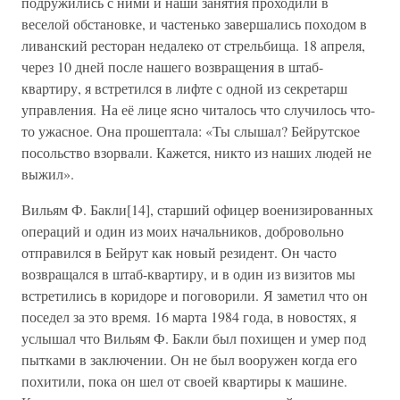
подружились с ними и наши занятия проходили в
веселой обстановке, и частенько завершались походом в
ливанский ресторан недалеко от стрельбища. 18 апреля,
через 10 дней после нашего возвращения в штаб-
квартиру, я встретился в лифте с одной из секретарш
управления. На её лице ясно читалось что случилось что-
то ужасное. Она прошептала: «Ты слышал? Бейрутское
посольство взорвали. Кажется, никто из наших людей не
выжил».
Вильям Ф. Бакли[14], старший офицер военизированных
операций и один из моих начальников, добровольно
отправился в Бейрут как новый резидент. Он часто
возвращался в штаб-квартиру, и в один из визитов мы
встретились в коридоре и поговорили. Я заметил что он
поседел за это время. 16 марта 1984 года, в новостях, я
услышал что Вильям Ф. Бакли был похищен и умер под
пытками в заключении. Он не был вооружен когда его
похитили, пока он шел от своей квартиры к машине.