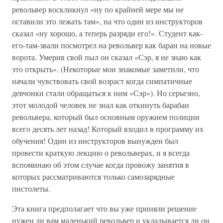
револьвер воскликнул «ну по крайней мере мы не
оставили это лежать там», на что один из инструкторов
сказал «ну хорошо, а теперь разряди его!». Студент как-
его-там-звали посмотрел на револьвер как баран на новые
ворота. Умерив свой пыл он сказал «Сэр, я не знаю как
это открыть». (Некоторые мои знакомые заметили, что
начали чувствовать свой возраст когда симпатичные
девчонки стали обращаться к ним «Сэр»). Но серьезно,
этот молодой человек не знал как откинуть барабан
револьвера, который был основным оружием полиции
всего десять лет назад! Который входил в программу их
обучения! Один из инструкторов вынужден был
провести краткую лекцию о револьверах, и я всегда
вспоминаю об этом случае когда провожу занятия в
которых рассматриваются только самозарядные
пистолеты.
Эта книга предполагает что вы уже приняли решение
нужен ли вам маленький револьвер и укладывается ли он