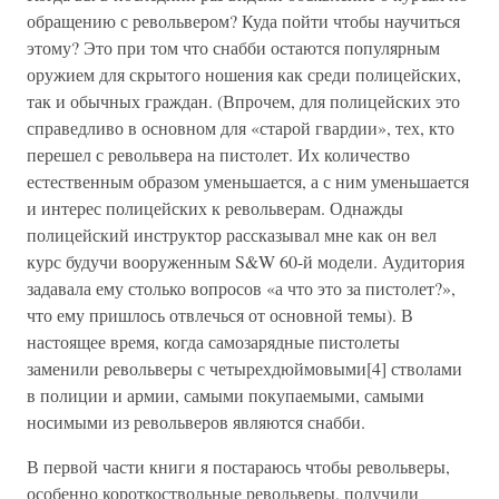
обращению с револьвером? Куда пойти чтобы научиться
этому? Это при том что снабби остаются популярным
оружием для скрытого ношения как среди полицейских,
так и обычных граждан. (Впрочем, для полицейских это
справедливо в основном для «старой гвардии», тех, кто
перешел с револьвера на пистолет. Их количество
естественным образом уменьшается, а с ним уменьшается
и интерес полицейских к револьверам. Однажды
полицейский инструктор рассказывал мне как он вел
курс будучи вооруженным S&W 60-й модели. Аудитория
задавала ему столько вопросов «а что это за пистолет?»,
что ему пришлось отвлечься от основной темы). В
настоящее время, когда самозарядные пистолеты
заменили револьверы с четырехдюймовыми[4] стволами
в полиции и армии, самыми покупаемыми, самыми
носимыми из револьверов являются снабби.
В первой части книги я постараюсь чтобы револьверы,
особенно короткоствольные револьверы, получили