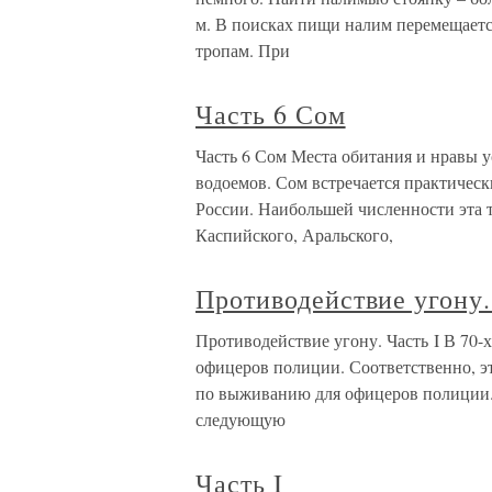
м. В поисках пищи налим перемещается
тропам. При
Часть 6 Сом
Часть 6 Сом Места обитания и нравы
водоемов. Сом встречается практическ
России. Наибольшей численности эта 
Каспийского, Аральского,
Противодействие угону.
Противодействие угону. Часть I В 70-
офицеров полиции. Соответственно, эт
по выживанию для офицеров полиции. 
следующую
Часть I