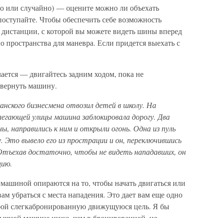
но или случайно) — оцените можно ли объехать
поступайте. Чтобы обеспечить себе возможность
 дистанции, с которой вы можете видеть шины вперед
 пространства для маневра. Если придется выехать с
чается — двигайтесь задним ходом, пока не
звернуть машину.
ского бизнесмена отвозил детей в школу. На
легающей улицы машина заблокировала дорогу. Два
, направились к ним и открыли огонь. Одна из пуль
у. Это вывело его из прострации и он, переключившись
 Отъехав достаточно, чтобы не видеть нападавших, он
цию.
 машиной опираются на то, чтобы начать двигаться или
ам убраться с места нападения. Это дает вам еще одно
бой слегкабронированную движущуюся цель. Я бы
обычной машине ниже, чем в бронированной, но