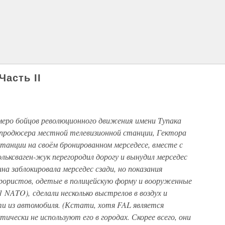
Часть II
семеро бойцов революционного движения имени Тупака
 продюсера местной телевизионной станции, Гектора
станции на своём бронированном мерседесе, вместе с
ольксваген-жук перегородил дорогу и вынудил мерседес
а заблокировала мерседес сзади, но показания
рористов, одетые в полицейскую форму и вооруженные
 NATO), сделали несколько выстрелов в воздух и
и из автомобиля. (Кстати, хотя FAL является
чески не используют его в городах. Скорее всего, они