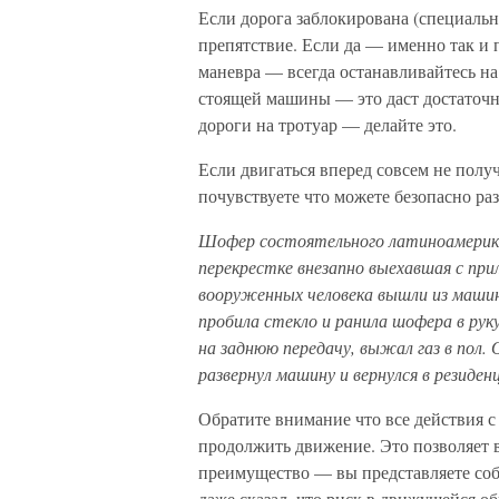
Если дорога заблокирована (специаль
препятствие. Если да — именно так и 
маневра — всегда останавливайтесь на
стоящей машины — это даст достаточно
дороги на тротуар — делайте это.
Если двигаться вперед совсем не полу
почувствуете что можете безопасно ра
Шофер состоятельного латиноамерикан
перекрестке внезапно выехавшая с при
вооруженных человека вышли из машины
пробила стекло и ранила шофера в рук
на заднюю передачу, выжал газ в пол.
развернул машину и вернулся в резиден
Обратите внимание что все действия с
продолжить движение. Это позволяет в
преимущество — вы представляете со
даже сказал, что риск в движущейся 