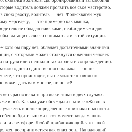
оторые водитель должен проявить всё своё мастерство.
 свою работу, водитель — нет. Фольскваген-жук,
ому мерседесу, — это примерно как мышка,
 водитель не обладал навыками, необходимыми для
чтобы вытащить своего нанимателя из этой ситуации.
м хотя бы пару лет, обладает достаточными знаниями,
аций, с которыми может столкнутся обычный человек
о патруля или специалистах охраны и сопровождения).
ватило одного единственного навыка — он не
маете, что происходит, вы не можете правильно
е может дать вам многое, но не всё.
уметь распознавать признаки атаки в двух случаях:
 уже в ней. Как мы уже обсуждали в книге «Жизнь в
случае есть вполне определенные признаки опасности.
особенно бдительными в тот момент, когда машина
тке или светофоре. Любой приближающийся к вашей
должен восприниматься как опасность. Нападающий