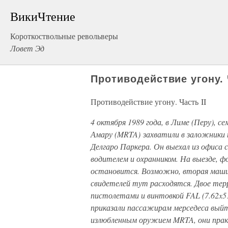
ВикиЧтение
Короткоствольные револьверы
Ловет Эд
Противодействие угону. 
Противодействие угону. Часть II
4 октября 1989 года, в Лиме (Перу), 
Амару (MRTA) захватили в заложники
Делгаро Паркера. Он выехал из офиса 
водителем и охранником. На выезде, ф
остановится. Возможно, вторая машин
свидетелей тут расходятся. Двое тер
пистолетами и винтовкой FAL (7.62x51
приказали пассажирам мерседеса выйт
излюбленным оружием MRTA, они практи