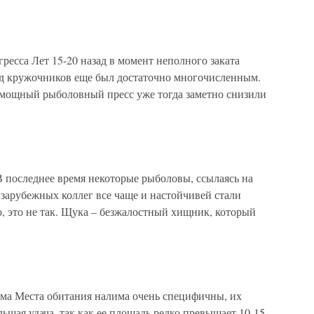
гресса Лет 15-20 назад в момент неполного заката
д кружочников еще был достаточно многочисленным.
, мощный рыболовный пресс уже тогда заметно снизили
В последнее время некоторые рыболовы, ссылаясь на
зарубежных коллег все чаще и настойчивей стали
, это не так. Щука – безжалостный хищник, который
има Места обитания налима очень специфичны, их
ьшая удача, так как ее площадь редко превышает 10-15