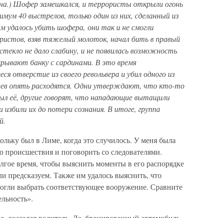
на.) Шофер замешкался, и террористы открыли огонь
имум 40 выстрелов, только один из них, сделанный из
м удалось убить шофера, они так и не смогли
ристов, взяв тяжелый молоток, начал бить в правый
 стекло не дало слабину, и не появилась возможность
рывают банку с сардинами. В это время
я отверстие из своего револьвера и убил одного из
дцев опять расходятся. Одни утверждают, что кто-то
рыл её, другие говорят, что нападающие вытащили
збили их до потери сознания. В итоге, группа
й.
ольку был в Лиме, когда это случилось. У меня была
о происшествия и поговорить со следователями.
лгое время, чтобы выяснить моменты в его распорядке
ли предсказуем. Также им удалось выяснить, что
огли выбрать соответствующее вооружение. Сравните
ельность».
о, оказался водитель. Да, бронированный автомобиль