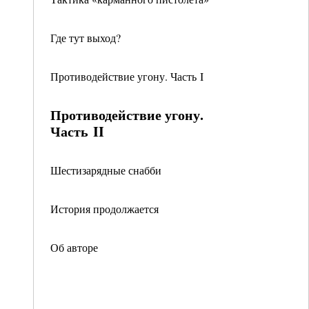
Где тут выход?
Противодействие угону. Часть I
Противодействие угону.
Часть II
Шестизарядные снабби
История продолжается
Об авторе