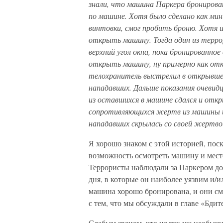
знали, что машина Паркера бронирова
по машине. Хотя было сделано как мин
винтовки, смог пробить броню. Хотя и
открыть машину. Тогда один из терро
верхний угол окна, пока бронированное
открыть машину, ну примерно как отк
телохранитель выстрелил в открывшеес
нападавших. Дальше показания очеви
из оставшихся в машине сдался и отк
сопротивляющихся жертв из машины и и
нападавших скрылась со своей жертво
Я хорошо знаком с этой историей, поск
возможность осмотреть машину и мест
Террористы наблюдали за Паркером до
дня, в которые он наиболее уязвим и/и
машина хорошо бронирована, и они см
с тем, что мы обсуждали в главе «Бдит
Слабым звеном, что не так уж необычн