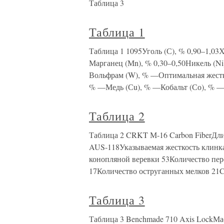
Таблица 3
Таблица 1
Таблица 1 1095Уголь (С), % 0,90–1,03
Марганец (Мn), % 0,30–0,50Никель (
Вольфрам (W), % —Оптимальная жестко
% —Медь (Сu), % —Кобальт (Со), % —
Таблица 2
Таблица 2 CRKT М-16 Carbon FiberДли
AUS-118Указываемая жесткость клинк
конопляной веревки 53Количество пер
17Количество оструганных мелков 2
Таблица 3
Таблица 3 Benchmade 710 Axis LockМа