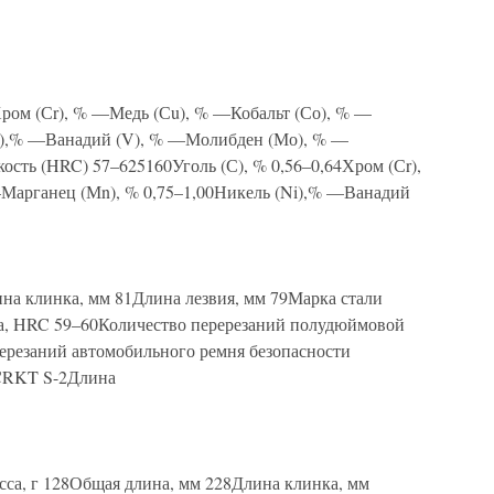
Хром (Сr), % —Медь (Сu), % —Кобальт (Со), % —
Ni),% —Ванадий (V), % —Молибден (Мо), % —
сть (HRC) 57–625160Уголь (С), % 0,56–0,64Хром (Сr),
Марганец (Мn), % 0,75–1,00Никель (Ni),% —Ванадий
на клинка, мм 81Длина лезвия, мм 79Марка стали
а, HRC 59–60Количество перерезаний полудюймовой
ерезаний автомобильного ремня безопасности
1CRKT S-2Длина
сса, г 128Общая длина, мм 228Длина клинка, мм