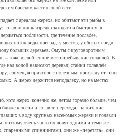
рским броском кастинговой сети.
впадает с ареалом жереха, но обитают эти рыбы в
ву: голавли лишь изредка заходят на быстрину, в
держаться поблизости, где течение послабее,
ющих поток воды преград: у мостов, у вбитых среди
 воду больших деревьев. Омуты с круговоротным
и, – тоже излюбленное местопребывание голавлей. В
где над водой нависают деревья) стайки голавлей
ру, совмещая приятное с полезным: прохладу от тени
омых. А жерех держится неподалеку, но на местах
.
б, хотя жерех, конечно же, летом гораздо больше, чем
о ближе к осени и голавли переходят на питание
упавших в воду крупных насекомых жерехи и голавли
, поэтому очень часто их ловят одними и теми же
р, спаренными спиннингами, они же «перетяга», они