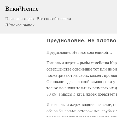
ВикиЧтение
Голавль и жерех. Все способы ловли
Шаганов Антон
Предисловие. Не плотв
Предисловие. Не плотвою единой…
Голавль и жерех – рыбы семейства Ка
совершенстве освоившие тот или иной 
посматривают на своих коллег, промы
Основания для высокой самооценки у «
только во внушительных размерах их д
80 см, а массы 5 кг; а жерех дорастает
И голавль, и жерех водятся не везде,
обе рыбы весьма осторожные, грубых с
рыбаку, сумевшему вывести бурно соп