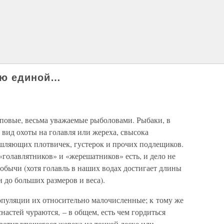
ою единой…
рповые, весьма уважаемые рыболовами. Рыбаки, в
вид охоты на голавля или жереха, свысока
шляющих плотвичек, густерок и прочих подлещиков.
голавлятников» и «жерешатников» есть, и дело не
обычи (хотя голавль в наших водах достигает длины
 и до больших размеров и веса).
 популяции их относительно малочисленные; к тому же
настей чураются, – в общем, есть чем гордиться
ротивляющегося жереха на тонкой леске или