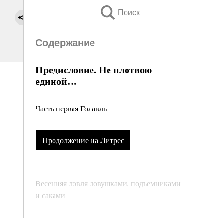
Поиск
Содержание
Предисловие. Не плотвою
единой…
Часть первая Голавль
Продолжение на Литрес
Весенняя ловля ловушками, подъемниками
и саками