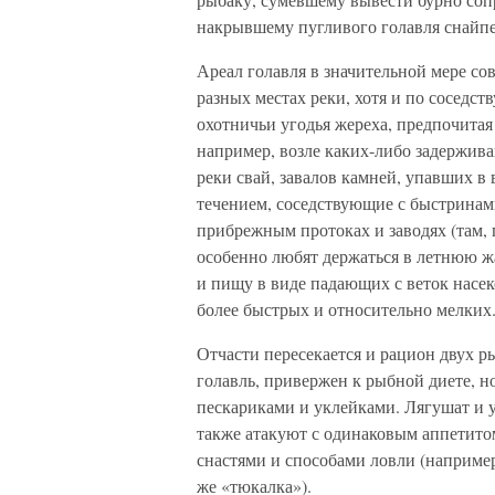
накрывшему пугливого голавля снайпе
Ареал голавля в значительной мере со
разных местах реки, хотя и по соседст
охотничьи угодья жереха, предпочитая 
например, возле каких-либо задержива
реки свай, завалов камней, упавших в
течением, соседствующие с быстринам
прибрежным протоках и заводях (там, 
особенно любят держаться в летнюю жа
и пищу в виде падающих с веток насек
более быстрых и относительно мелких
Отчасти пересекается и рацион двух ры
голавль, привержен к рыбной диете, н
пескариками и уклейками. Лягушат и 
также атакуют с одинаковым аппетитом
снастями и способами ловли (наприме
же «тюкалка»).