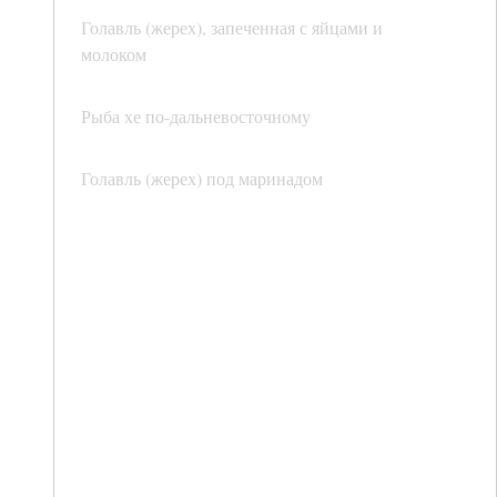
Голавль (жерех), запеченная с яйцами и
молоком
Рыба хе по-дальневосточному
Голавль (жерех) под маринадом