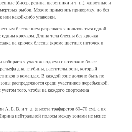
енные (бисер, резина, шерстинки и т. п.), животные и
 мертвых рыбок. Можно применять прикормку, но без
 или какой-либо упаковки.
твесным блеснением разрешается пользоваться одной
с одним крючком. Длина тела блесны без крючка
садка на крючок блесны (кроме цветных ниточек и
 избирается участок водоема с возможно более
ельефа дна, глубины, растительности, который
астников в командах. В каждой зоне должно быть по
 зоны распределяются среди участников жеребьевкой.
 учетом того, чтобы на каждого спортсмена
А, Б, В, и т. д. (высота трафаретов 60–70 см), а их
ирина нейтральной полосы между зонами не менее