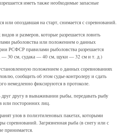
Разрешается иметь также необходимые запасные
ся или опоздавшая на старт, снимается с соревнований.
х видов и размеров, которые разрешается ловить
лами рыболовства или положением о данных
ории РСФСР правилами рыболовства разрешается
— 30 см, судака — 40 см, щуки — 32 см и т. д.)
установленную положением о данных соревнованиях
ловлю, сообщить об этом судье-контролеру и сдать
рого немедленно фиксируются в протоколе.
ь друг другу в вываживании рыбы, передавать рыбу
в или посторонних лиц.
ранят улов в полиэтиленовых пакетах, которыми
ы соревнований. Загрязненная рыба (в снегу или с
не принимается.