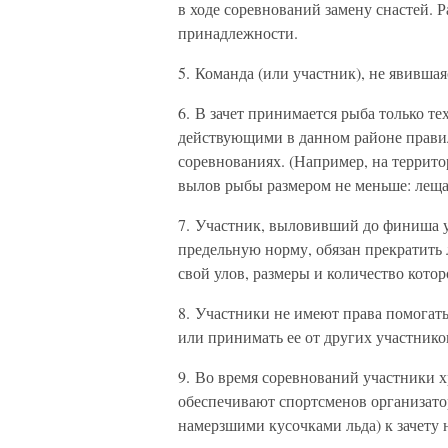
в ходе соревнований замену снастей. 
принадлежности.
5. Команда (или участник), не явившая
6. В зачет принимается рыба только те
действующими в данном районе прави
соревнованиях. (Например, на террит
вылов рыбы размером не меньше: леща 
7. Участник, выловивший до финиша 
предельную норму, обязан прекратить 
свой улов, размеры и количество кото
8. Участники не имеют права помогат
или принимать ее от других участнико
9. Во время соревнований участники х
обеспечивают спортсменов организатор
намерзшими кусочками льда) к зачету 