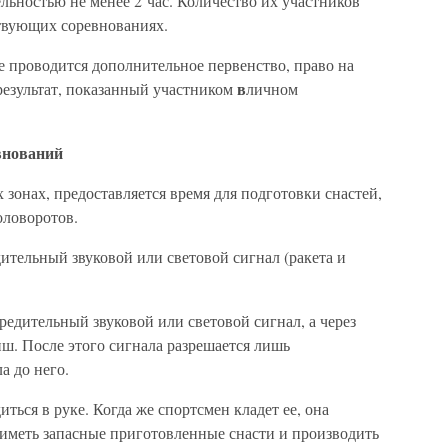
льностью не менее 2 час. Количество их участников
твующих соревнованиях.
е проводится дополнительное первенство, право на
в
результат, показанный участником
личном
евнований
 зонах, предоставляется время для подготовки снастей,
оловоротов.
едительный звуковой или световой сигнал (ракета и
редительный звуковой или световой сигнал, а через
. После этого сигнала разрешается лишь
а до него.
иться в руке. Когда же спортсмен кладет ее, она
иметь запасные приготовленные снасти и производить