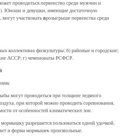
может проводиться первенство среди мужчин и
т). Юноши и девушки, имеющие достаточную
в
 могут участвовать
розыгрыше первенства среди
ных коллективах физкультуры; б) районые и городские;
ские АССР; г) чемпионаты РСФСР.
й
тями
рыбы могут проводиться при толщине ледяного
воздуха, при которой можно проводить соревнования,
мости от особенностей климатических зон.
 мормышку разрешается пользоваться одной удочкой,
вет и форма мормышек произвольные.