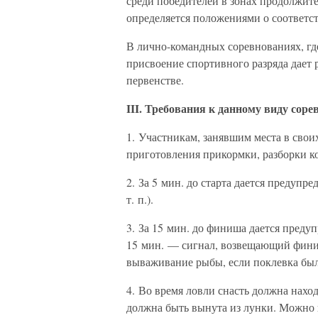
среди победителей в зонах продолжите
определяется положениями о соответс
В лично-командных соревнованиях, гд
присвоение спортивного разряда дает 
первенстве.
III. Требования к данному виду сор
1. Участникам, занявшим места в своих
приготовления прикормки, разборки к
2. За 5 мин. до старта дается предупр
т. п.).
3. За 15 мин. до финиша дается предуп
15 мин. — сигнал, возвещающий финиш
вываживание рыбы, если поклевка был
4. Во время ловли снасть должна наход
должна быть вынута из лунки. Можно 