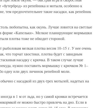
т «бутерброд» из репейника и мотыля, особенно к
не, тем предпочтительнее такие насадки, как репейник
 столь любопытна, как окунь. Лучше ловится на светлые
 в форме «Капельки». Мелкие планирующие мормышки
тыля плотва тоже не обходит стороной.
т рыболовам мелкая плотва весом 10–15 г. У нее очень
ак, что торчат хвостики, плотва будет с завидным
стаскивая насадку с крючка. В таком случае лучше
я некуда, нужно поставить мормышку с крючком № 1–
ибо одну или двух личинок репейной моли.
обычно с насадкой из двух-трех мотылей, надетых на
 иногда в 1 м от льда, но у самой кромки встречается
рикормкой ее можно быстро привлечь на дно. Если в
кормки ее можно ждать через 10–15 мин. В принципе