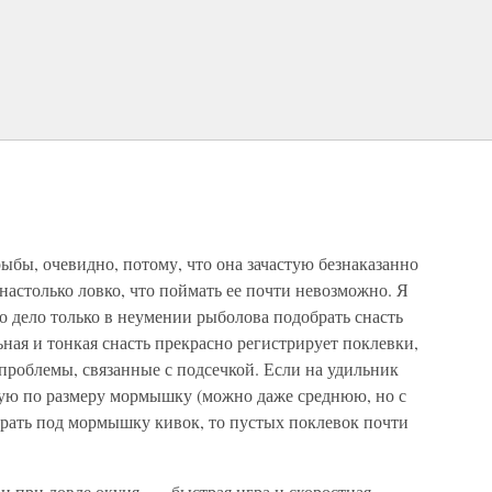
рыбы, очевидно, потому, что она зачастую безнаказанно
 настолько ловко, что поймать ее почти невозможно. Я
то дело только в неумении рыболова подобрать снасть
ная и тонкая снасть прекрасно регистрирует поклевки,
 проблемы, связанные с подсечкой. Если на удильник
кую по размеру мормышку (можно даже среднюю, но с
рать под мормышку кивок, то пустых поклевок почти
и при ловле окуня, — быстрая игра и скоростная