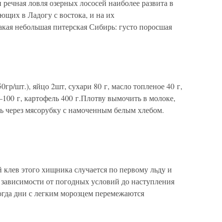
 речная ловля озерных лососей наиболее развита в
ющих в Ладогу с востока, и на их
акая небольшая питерская Сибирь: густо поросшая
гр/шт.), яйцо 2шт, сухари 80 г, масло топленое 40 г,
 –100 г, картофель 400 г.Плотву вымочить в молоке,
ть через мясорубку с намоченным белым хлебом.
клев этого хищника случается по первому льду и
 зависимости от погодных условий до наступления
когда дни с легким морозцем перемежаются