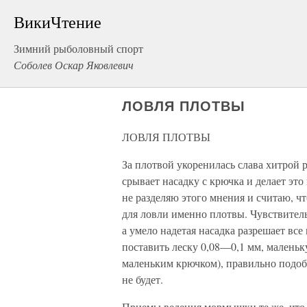
ВикиЧтение
Зимний рыболовный спорт
Соболев Оскар Яковлевич
ЛОВЛЯ ПЛОТВЫ
ЛОВЛЯ ПЛОТВЫ
За плотвой укоренилась слава хитрой 
срывает насадку с крючка и делает это
не разделяю этого мнения и считаю, ч
для ловли именно плотвы. Чувствитель
а умело надетая насадка разрешает все
поставить леску 0,08—0,1 мм, малень
маленьким крючком), правильно подоб
не будет.
Приемы ведения мормышки те же, что 