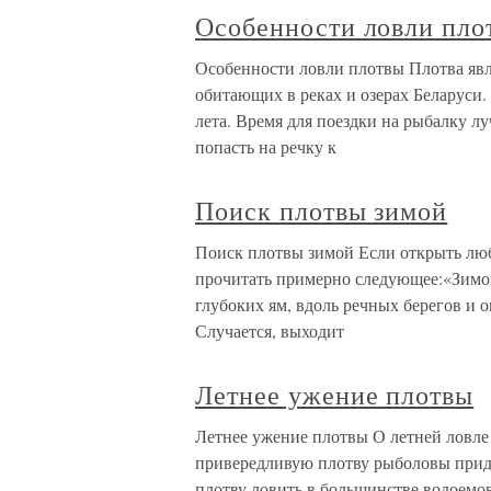
Особенности ловли пло
Особенности ловли плотвы Плотва явл
обитающих в реках и озерах Беларуси.
лета. Время для поездки на рыбалку л
попасть на речку к
Поиск плотвы зимой
Поиск плотвы зимой Если открыть лю
прочитать примерно следующее:«Зимой
глубоких ям, вдоль речных берегов и о
Случается, выходит
Летнее ужение плотвы
Летнее ужение плотвы О летней ловле
привередливую плотву рыболовы прид
плотву ловить в большинстве водоемов