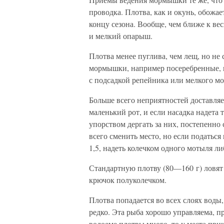
проводка. Плотва, как и окунь, обожае
концу сезона. Вообще, чем ближе к вес
и мелкий опарыш.
Плотва менее пуглива, чем лещ, но не
мормышки, например посеребренные,
с подсадкой репейника или мелкого мо
Больше всего неприятностей доставляе
маленький рот, и если насадка надета т
упорством дергать за них, постепенно 
всего сменить место, но если податьс
1,5, надеть колечком одного мотыля л
Стандартную плотву (80—160 г) ловят 
крючок полуколечком.
Плотва попадается во всех слоях воды,
редко. Эта рыба хорошо управляема, п
водоеме плотвы много, то у места при