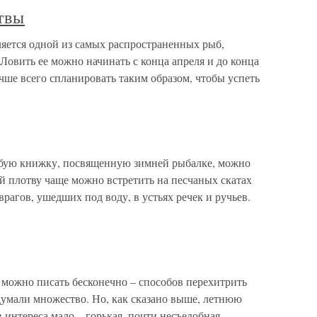
твы
яется одной из самых распространенных рыб,
 Ловить ее можно начинать с конца апреля и до конца
учше всего спланировать таким образом, чтобы успеть
бую книжку, посвященную зимней рыбалке, можно
 плотву чаще можно встретить на песчаных скатах
врагов, ушедших под воду, в устьях речек и ручьев.
 можно писать бесконечно – способов перехитрить
умали множество. Но, как сказано выше, летнюю
 интереса мало – горькая, почти несъедобная