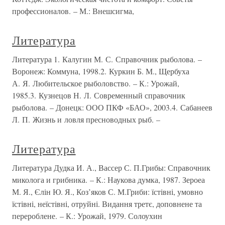
профессионалов. – М.: Внешсигма,
Литература
Литература 1. Калугин М. С. Справочник рыболова. –
Воронеж: Коммуна, 1998.2. Куркин Б. М., Щербуха
А. Я. Любительское рыболовство. – К.: Урожай,
1985.3. Кузнецов Н. Л. Современный справочник
рыболова. – Донецк: ООО ПКФ «БАО», 2003.4. Сабанеев
Л. П. Жизнь и ловля пресноводных рыб. –
Литература
Литература Дудка И. А., Вассер С. П.Грибы: Справочник
миколога и грибника. – К.: Наукова думка, 1987. Зероеа
М. Я., Єлін Ю. Я., Коз’яков С. М.Гриби: їстівні, умовно
їстівні, неїстівні, отруйні. Видання третє, доповнене та
перероблене. – К.: Урожай, 1979. Солоухин