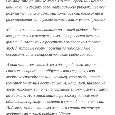
Обычно это опытные люди. Но есть среди них немало и
начинающих только осваивать зимнюю рыбалку. Не все
получается у них гладко, как хотелось бы, возможны и
разочарования. Да и уловы оставляют желать лучшего.
Мне повезло с наставниками по зимней рыбалке. Если
возвратиться к истокам, я мог бы привести десятки
фамилий известных в российском рыболовном спорте
людей, которые своими советами помогали мне
осваивать столь непростую ловлю рыбы со льда.
И вот что я заметил. У каждого рыболова-зимника со
стажем непременно найдутся свои секреты, свои
любимые способы ловли и, наконец, свои рыбы, повадки
которых он изучил досконально. Я, например, никогда не
ловил корюшку, зато не понаслышке знаком с ловлей омуля
на Байкале. Но в этой книге я расскажу о ловле рыб,
обитающих преимущественно в средней полосе России.
Надеюсь, мой опыт поможет вам стать настоящими
любителями зимней рыбалки. Удачи!